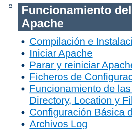
Funcionamiento del
Apache
Compilación e Instala
Iniciar Apache
Parar y reiniciar Apach
Ficheros de Configura
Funcionamiento de las
Directory, Location y Fi
Configuración Básica 
Archivos Log