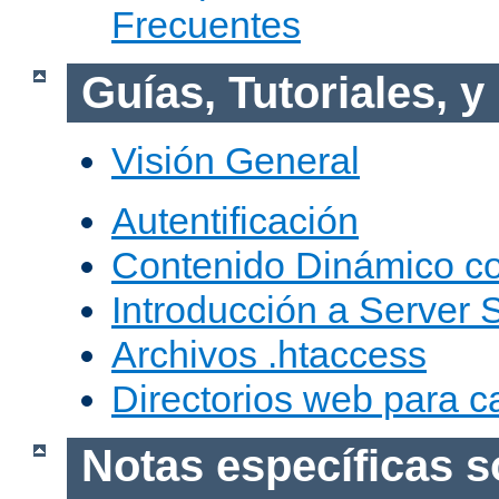
Frecuentes
Guías, Tutoriales, 
Visión General
Autentificación
Contenido Dinámico c
Introducción a Server 
Archivos .htaccess
Directorios web para c
Notas específicas s