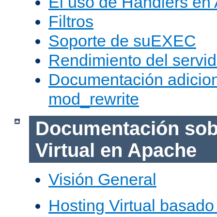
El uso de Handlers en
Filtros
Soporte de suEXEC
Rendimiento del servid
Documentación adicion
mod_rewrite
Documentación sob
Virtual en Apache
Visión General
Hosting Virtual basad