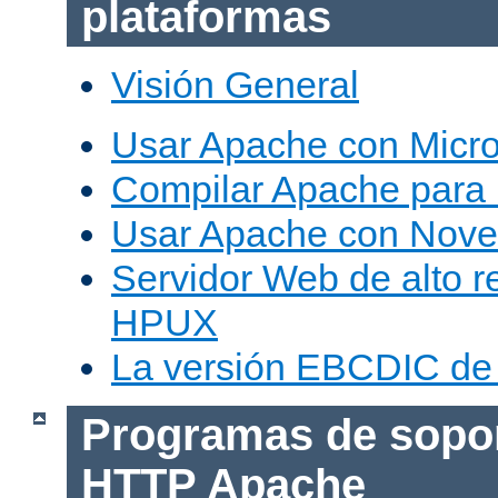
plataformas
Visión General
Usar Apache con Micr
Compilar Apache para
Usar Apache con Nove
Servidor Web de alto r
HPUX
La versión EBCDIC de
Programas de sopor
HTTP Apache