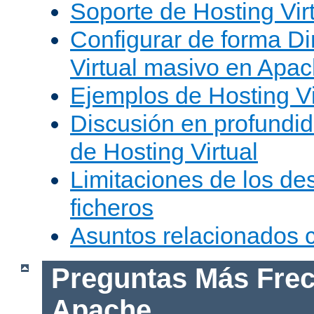
Soporte de Hosting Vir
Configurar de forma Di
Virtual masivo en Apa
Ejemplos de Hosting Vi
Discusión en profundid
de Hosting Virtual
Limitaciones de los de
ficheros
Asuntos relacionados
Preguntas Más Frec
Apache