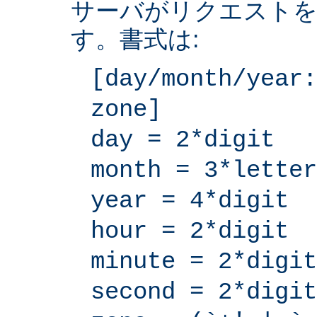
サーバがリクエストを
す。書式は:
[day/month/year:
zone]
day = 2*digit
month = 3*letter
year = 4*digit
hour = 2*digit
minute = 2*digit
second = 2*digit