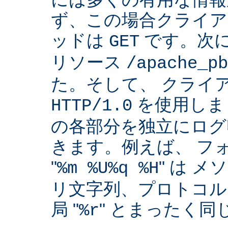
ず、この場合クライア
ッドは
です。次
GET
リソース
/apache_pb
た。そして、 クライ
を使用しま
HTTP/1.0
の各部分を独立にログ
きます。例えば、 フ
"
" は 
%m %U%q %H
リ文字列、プロトコル
局 "
" とまったく
%r