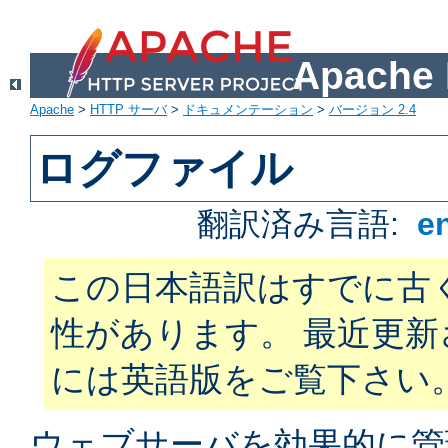
Apach
Apache
>
HTTP サーバ
>
ドキュメンテーション
>
バージョン 2.4
ログファイル
翻訳済み言語:
e
この日本語訳はすでに古
性があります。 最近更
には英語版をご覧下さい
ウェブサーバを効果的に管