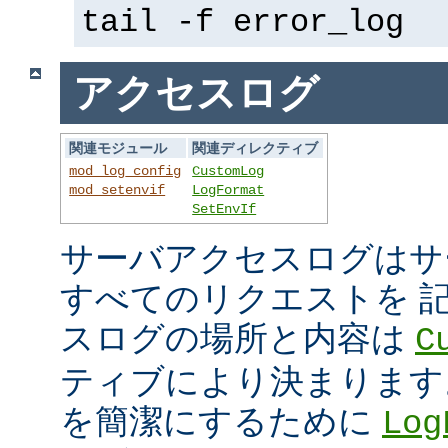
tail -f error_log
アクセスログ
関連モジュール
関連ディレクティブ
mod_log_config
CustomLog
mod_setenvif
LogFormat
SetEnvIf
サーバアクセスログはサ
すべてのリクエストを 
スログの場所と内容は
C
ティブにより決まります
を簡潔にするために
Log