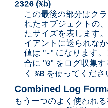
(
)
2326
%b
この最後の部分はクラ
れたオブジェクトの、
たサイズを表します
イアントに送られなか
値は "
" になります
-
合に "
" をログ収集
0
く
を使ってくださ
%B
Combined Log Form
もう一つのよく使われる書式