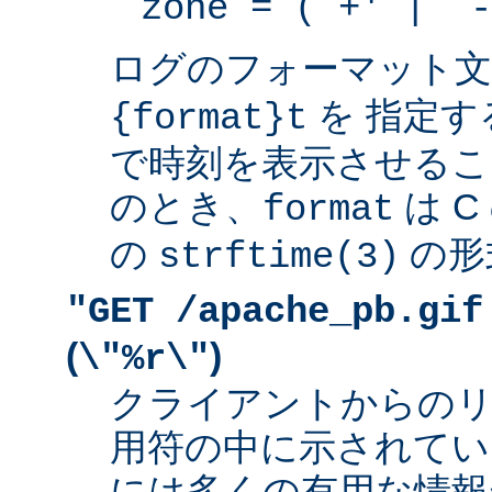
zone = (`+' | `-
ログのフォーマット
を 指定す
{format}t
で時刻を表示させるこ
のとき、
は 
format
の
の形
strftime(3)
"GET /apache_pb.gif
(
)
\"%r\"
クライアントからの
用符の中に示されてい
には多くの有用な情報