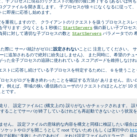
、子プロセスに現在のリクエストの処理の後に終了する (あるいは何も
ログファイルを開き直します。 子プロセスが徐々になくなるに従って、
トに即座に応答し始めます。
設定を重視しますので、 クライアントのリクエストを扱うプロセスとスレ
を守ります: 少なくとも 1 秒後に
個の新しい子プロセス
StartServers
の負荷に対して適切な子プロセスの数と
パラメータでの 
StartServers
た際に サーバ統計がゼロに
設定されない
ことに 注意してください。 
キューに追加されるので絶対に紛失はしません)、 また同時に、希望のチュ
たがった全子プロセスの追跡に使われている
スコアボード
を維持しなけれ
リクエストに応答し続けている子プロセスを特定するために、
を使うこと
G
プロセスがログを書き終わったことを確証する方法が ありません。古い
す。例えば、帯域の狭い通信路のユーザのリクエストのほとんどが 10 
ことです。
り、 設定ファイルに (構文上の) 誤りがないかチェックされます。 
うすることでサーバが終了しているけれども再起動できないという状況を
ん。 設定ファイルの意味的な内容を構文と同様に検証したい場合は、 非
ケットやログを開こうとして root でないため (もしくは実行中の
ht
理由で起動に失敗したのであれば、 それは設定ファイルのエラーで、 緩