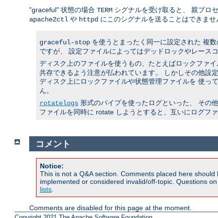
"graceful" 状態の場合
シグナルを受け取ると、 親プロ
TERM
や
にこのシグナルを送ることはできませ
apache2ctl
httpd
を使うとまったく同一に設定された 複
graceful-stop
ですが、 設定ファイルによってはデッドロックやレースコ
ディスク上のファイルを使うもの、たとえばロックファイル
共存できるよう注意が払われています。 しかしその他設定
ディスク上にロックファイルや状態管理ファイルを 使っ
ん。
形式のパイプを使ったログといった、 その
rotatelogs
ファイルを同時に rotate しようとすると、互いにログ
コメント
Notice:
This is not a Q&A section. Comments placed here should 
implemented or considered invalid/off-topic. Questions o
lists
.
Comments are disabled for this page at the moment.
Copyright 2021 The Apache Software Foundation.