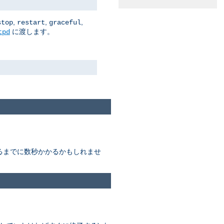
,
,
,
stop
restart
graceful
に渡します。
tpd
終わるまでに数秒かかるかもしれませ