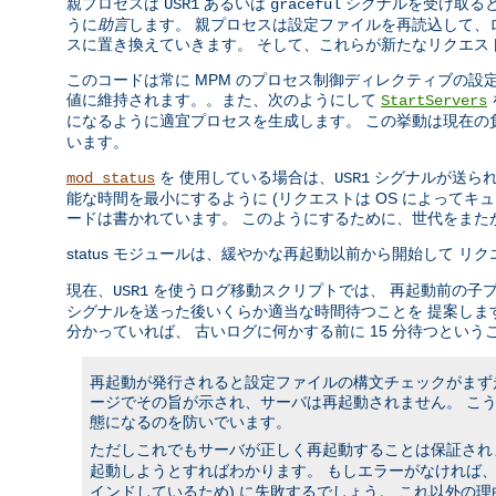
親プロセスは
あるいは
シグナルを受け取ると
USR1
graceful
うに
助言
します。 親プロセスは設定ファイルを再読込して、
スに置き換えていきます。 そして、これらが新たなリクエス
このコードは常に MPM のプロセス制御ディレクティブの
値に維持されます。。また、次のようにして
StartServers
になるように適宜プロセスを生成します。 この挙動は現在
います。
を 使用している場合は、
シグナルが送られ
mod_status
USR1
能な時間を最小にするように (リクエストは OS によって
ードは書かれています。 このようにするために、世代をま
status モジュールは、緩やかな再起動以前から開始して 
現在、
を使うログ移動スクリプトでは、 再起動前の子
USR1
シグナルを送った後いくらか適当な時間待つことを 提案しま
分かっていれば、 古いログに何かする前に 15 分待つという
再起動が発行されると設定ファイルの構文チェックがまず走
ージでその旨が示され、サーバは再起動されません。 こ
態になるのを防いでいます。
ただしこれでもサーバが正しく再起動することは保証されませ
起動しようとすればわかります。 もしエラーがなければ、ソ
インドしているため) に失敗するでしょう。 これ以外の