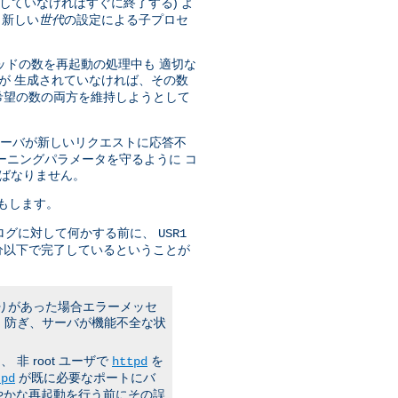
していなければすぐに終了する) よ
 新しい
世代
の設定による子プロセ
ッドの数を再起動の処理中も 適切な
が 生成されていなければ、その数
希望の数の両方を維持しようとして
サーバが新しいリクエストに応答不
ーニングパラメータを守るように コ
ばなりません。
もします。
ログに対して何かする前に、
USR1
分以下で完了しているということが
誤りがあった場合エラーメッセ
 防ぎ、サーバが機能不全な状
 root ユーザで
を
httpd
が既に必要なポートにバ
tpd
やかな再起動を行う前にその誤