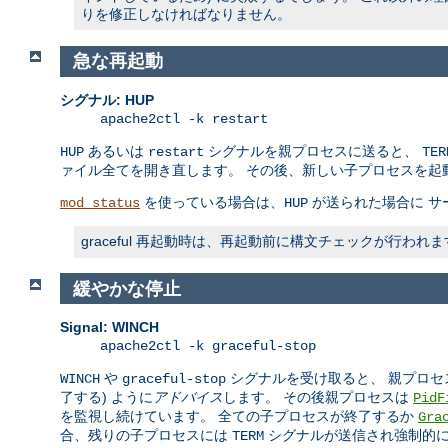
りを修正しなければなりません。
急な再起動
シグナル: HUP
apache2ctl -k restart
あるいは
シグナルを親プロセスに送ると、
HUP
restart
TER
ァイル全てを開き直します。 その後、新しい子プロセスを起
を使っている場合は、
が送られた場合に サ
mod_status
HUP
graceful 再起動時は、再起動前に構文チェックが行
緩やかな停止
Signal: WINCH
apache2ctl -k graceful-stop
や
シグナルを受け取ると、 親プロセ
WINCH
graceful-stop
了する) ように
アドバイス
します。 その後親プロセスは
PidF
を監視し続けています。 全ての子プロセスが終了するか
Gra
合、残りの子プロセスには
シグナルが送信され強制的
TERM