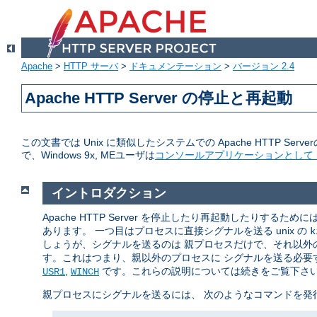
Apache
>
HTTP サーバ
>
ドキュメンテーション
>
バージョン 2.4
Apache HTTP Server の停止と再起動
この文書では Unix に類似したシステムでの Apache HTTP Serve
で、Windows 9x, MEユーザは
コンソールアプリケーションとして ht
イントロダクション
Apache HTTP Server を停止したり再起動したりするた
あります。 一つ目はプロセスに直接シグナルを送る unix の
k
しょうが、シグナルを送るのは 親プロセスだけで、それ以外の
す。これはつまり、親以外のプロセスに シグナルを送る必要す
,
です。これらの説明については続きをご覧下さ
USR1
WINCH
親プロセスにシグナルを送るには、 次のようなコマンドを発