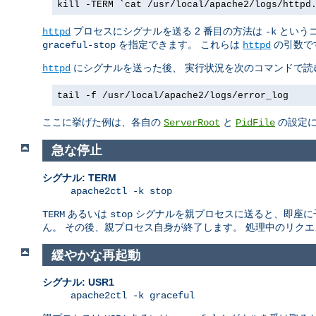
kill -TERM `cat /usr/local/apache2/logs/httpd
プロセスにシグナルを送る 2 番目の方法は
というコ
httpd
-k
を指定できます。 これらは
の引数で
graceful-stop
httpd
にシグナルを送った後、 実行状況を次のコマンドで読
httpd
tail -f /usr/local/apache2/logs/error_log
ここに挙げた例は、各自の
と
の設定に
ServerRoot
PidFile
急な停止
シグナル: TERM
apache2ctl -k stop
あるいは
シグナルを親プロセスに送ると、即座に子プロ
TERM
stop
ん。 その後、親プロセス自身が終了します。 処理中のリク
緩やかな再起動
シグナル: USR1
apache2ctl -k graceful