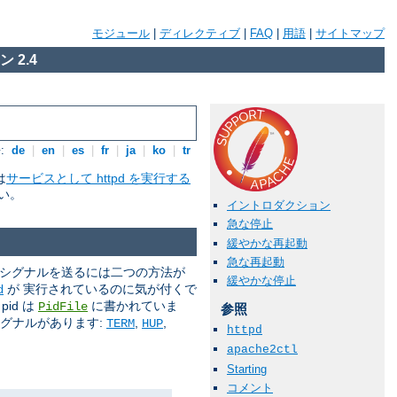
モジュール
|
ディレクティブ
|
FAQ
|
用語
|
サイトマップ
 2.4
:
de
|
en
|
es
|
fr
|
ja
|
ko
|
tr
は
サービスとして httpd を実行する
い。
イントロダクション
急な停止
緩やかな再起動
急な再起動
 シグナルを送るには二つの方法が
緩やかな停止
が 実行されているのに気が付くで
d
id は
に書かれていま
PidFile
参照
シグナルがあります:
,
,
TERM
HUP
httpd
apache2ctl
Starting
コメント