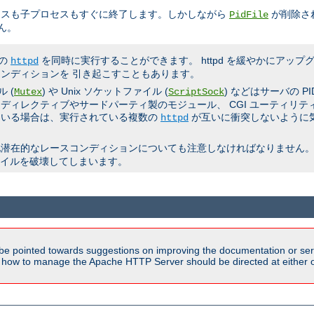
セスも子プロセスもすぐに終了します。しかしながら
が削除さ
PidFile
ん。
数の
を同時に実行することができます。 httpd を緩やかにアッ
httpd
ンディションを 引き起こすこともあります。
 (
) や Unix ソケットファイル (
) などはサーバの 
Mutex
ScriptSock
ディレクティブやサードパーティ製のモジュール、 CGI ユーティリ
ている場合は、実行されている複数の
が互いに衝突しないように
httpd
他潜在的なレースコンディションについても注意しなければなりません。
ファイルを破壊してしまいます。
be pointed towards suggestions on improving the documentation or ser
n how to manage the Apache HTTP Server should be directed at either ou