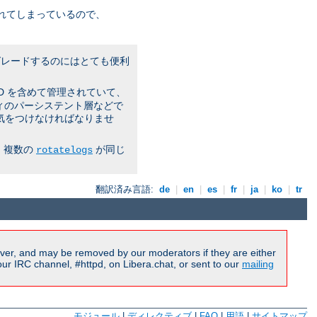
れてしまっているので、
プグレードするのにはとても便利
PID を含めて管理されていて、
ティのパーシステント層などで
気をつけなければなりませ
 複数の
が同じ
rotatelogs
翻訳済み言語:
de
|
en
|
es
|
fr
|
ja
|
ko
|
tr
ver, and may be removed by our moderators if they are either
r IRC channel, #httpd, on Libera.chat, or sent to our
mailing
モジュール
|
ディレクティブ
|
FAQ
|
用語
|
サイトマップ