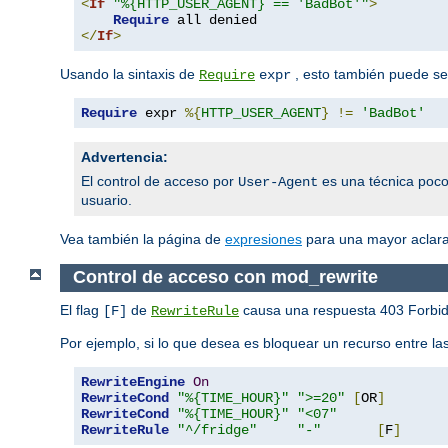
<
If
"%{HTTP_USER_AGENT} == 'BadBot'"
>
Require
</
If
>
Usando la sintaxis de
, esto también puede ser
Require
expr
Require
 expr 
%{
HTTP_USER_AGENT
}
!=
'BadBot'
Advertencia:
El control de acceso por
es una técnica poco
User-Agent
usuario.
Vea también la página de
expresiones
para una mayor aclarac
Control de acceso con mod_rewrite
El flag
de
causa una respuesta 403 Forbidd
[F]
RewriteRule
Por ejemplo, si lo que desea es bloquear un recurso entre 
RewriteEngine
On
RewriteCond
"%{TIME_HOUR}"
">=20"
[
OR
]
RewriteCond
"%{TIME_HOUR}"
"<07"
RewriteRule
"^/fridge"
"-"
[
F
]