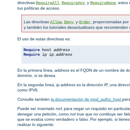
directivas:
,
, y
, estos
RequireAll
RequireAny
RequireNone
tus políticas de acceso.
Las directivas
,
, y
, proporcionadas por
Allow
Deny
Order
y también los tutoriales desactualizaos que recomienden 
El uso de estas directivas es:
Require
 host 
address
Require
 ip 
ip
.
address
En la primera línea,
address
es el FQDN de un nombre de domi
dominio, si se desea.
En la segunda línea,
ip.address
es la dirección IP, una direc
como IPV6.
Consulte también
la documentación de mod_authz_host
para
Puede ser insertado
para negar un requisito en particul
not
denegar una petición, como
not true
que no contituye ser
fal
que se evalúa como verdadero o falso. Por ejemplo, si tienes
realizar lo siguiente: