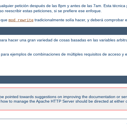
alquier petición después de las 8pm y antes de las 7am. Esta técnica
o reescribir estas peticiones, si se prefiere ese enfoque.
s que
tradicionalmente solía hacer, y deberá comprobar es
mod_rewrite
ra hacer una gran variedad de cosas basadas en las variables arbitrar
para ejemplos de combinaciones de múltiples requisitos de acceso y e
be pointed towards suggestions on improving the documentation or ser
n how to manage the Apache HTTP Server should be directed at either ou