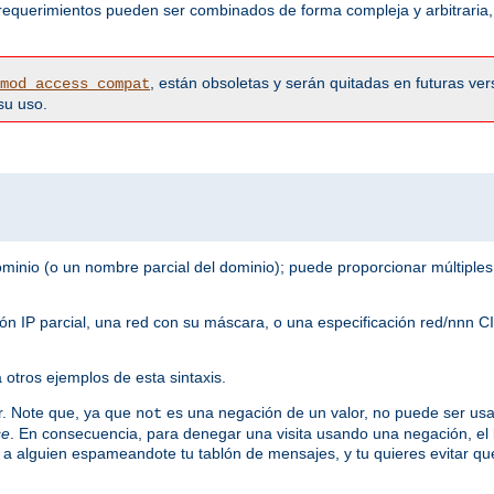
 requerimientos pueden ser combinados de forma compleja y arbitraria,
, están obsoletas y serán quitadas en futuras ver
mod_access_compat
su uso.
nio (o un nombre parcial del dominio); puede proporcionar múltiples
ción IP parcial, una red con su máscara, o una especificación red/nnn
 otros ejemplos de esta sintaxis.
ar. Note que, ya que
es una negación de un valor, no puede ser usad
not
se
. En consecuencia, para denegar una visita usando una negación, el
 a alguien espameandote tu tablón de mensajes, y tu quieres evitar qu