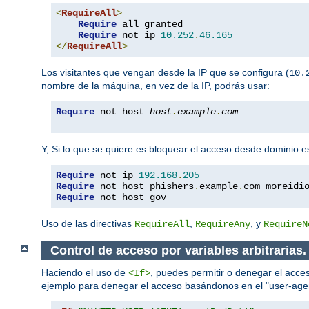
<
RequireAll
>
Require
 all granted

Require
 not ip 
10.252
.
46.165
</
RequireAll
>
Los visitantes que vengan desde la IP que se configura (
10.
nombre de la máquina, en vez de la IP, podrás usar:
Require
 not host 
host
.
example
.
com
Y, Si lo que se quiere es bloquear el acceso desde dominio e
Require
 not ip 
192.168
.
205
Require
 not host phishers
.
example
.
com moreidi
Require
 not host gov
Uso de las directivas
,
, y
RequireAll
RequireAny
RequireN
Control de acceso por variables arbitrarias.
Haciendo el uso de
, puedes permitir o denegar el acces
<If>
ejemplo para denegar el acceso basándonos en el "user-age