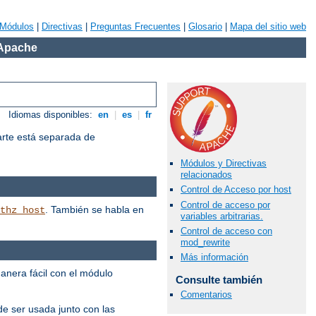
Módulos
|
Directivas
|
Preguntas Frecuentes
|
Glosario
|
Mapa del sitio web
 Apache
Idiomas disponibles:
en
|
es
|
fr
arte está separada de
Módulos y Directivas
relacionados
Control de Acceso por host
Control de acceso por
. También se habla en
thz_host
variables arbitrarias.
Control de acceso con
mod_rewrite
Más información
manera fácil con el módulo
Consulte también
Comentarios
e ser usada junto con las