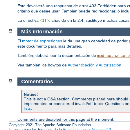
Esto devolverá una respuesta de error 403 Forbidden para cu
criterio que desee usar. También puede redireccionar, o inclus
La directiva
, añadida en la 2.4, sustituye muchas cosa
<If>
Más información
El
motor de expresiones
le da una gran capacidad de poder pa
este documento para más detalles.
También, deberá leer la documentación de
mod_authz_core
Vea también los howtos de
Authenticación y Autorización
Comentarios
Notice:
This is not a Q&A section. Comments placed here should 
implemented or considered invalid/off-topic. Questions o
lists
.
Comments are disabled for this page at the moment.
Copyright 2021 The Apache Software Foundation.
Licencia bajo los términos de la
Apache License, Version 2.0
.