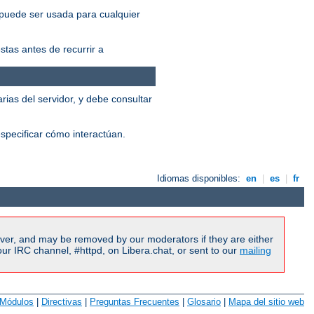
 puede ser usada para cualquier
tas antes de recurrir a
ias del servidor, y debe consultar
specificar cómo interactúan.
Idiomas disponibles:
en
|
es
|
fr
ver, and may be removed by our moderators if they are either
r IRC channel, #httpd, on Libera.chat, or sent to our
mailing
Módulos
|
Directivas
|
Preguntas Frecuentes
|
Glosario
|
Mapa del sitio web