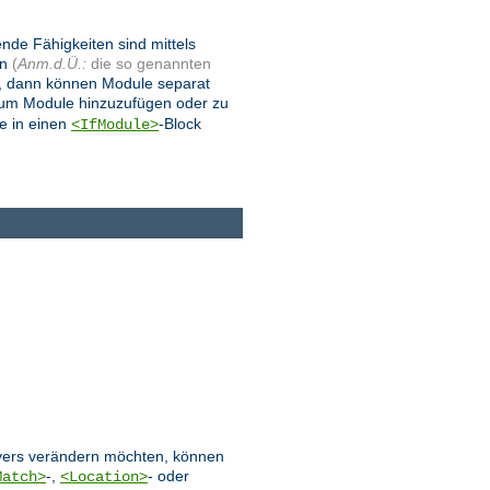
ende Fähigkeiten sind mittels
en
(
Anm.d.Ü.:
die so genannten
, dann können Module separat
 um Module hinzuzufügen oder zu
e in einen
-Block
<IfModule>
ervers verändern möchten, können
-,
- oder
Match>
<Location>