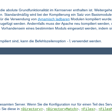
die abolute Grundfunktionalität im Kernserver enthalten ist. Weitergeh
n. Standardmäßig wird bei der Kompilierung ein Satz von Basismodul
für die Verwendung von
dynamisch ladbaren
Modulen kompiliert wurde
ugefügt werden. Andernfalls muss der Apache neu kompiliert werden,
 Vorhandensein eines bestimmten Moduls eingesetzt werden, indem si
liert sind, kann die Befehlszeilenoption
verwendet werden.
-l
 gesamten Server. Wenn Sie die Konfiguration nur für einen Teil des S
 Sie diese in
-,
-,
-,
<Directory>
<DirectoryMatch>
<Files>
<Files