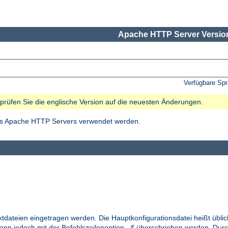
Apache HTTP Server Version
Verfügbare Sp
e prüfen Sie die englische Version auf die neuesten Änderungen.
des Apache HTTP Servers verwendet werden.
xtdateien eingetragen werden. Die Hauptkonfigurationsdatei heißt übl
kann jedoch mit der Befehlszeilenoption
überschrieben werden. Durc
-f