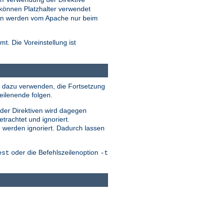
können Platzhalter verwendet
eien werden vom Apache nur beim
t. Die Voreinstellung ist
ile dazu verwenden, die Fortsetzung
eilenende folgen.
 der Direktiven wird dagegen
trachtet und ignoriert.
e werden ignoriert. Dadurch lassen
oder die Befehlszeilenoption
est
-t