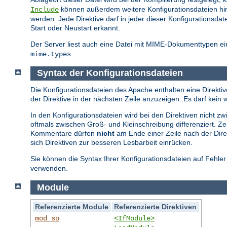
können außerdem weitere Konfigurationsdateien hi
Include
werden. Jede Direktive darf in jeder dieser Konfiguration
Start oder Neustart erkannt.
Der Server liest auch eine Datei mit MIME-Dokumenttypen ein
.
mime.types
Syntax der Konfigurationsdateien
Die Konfigurationsdateien des Apache enthalten eine Direktive
der Direktive in der nächsten Zeile anzuzeigen. Es darf ke
In den Konfigurationsdateien wird bei den Direktiven nicht 
oftmals zwischen Groß- und Kleinschreibung differenziert. Z
Kommentare dürfen
nicht
am Ende einer Zeile nach der Direk
sich Direktiven zur besseren Lesbarbeit einrücken.
Sie können die Syntax Ihrer Konfigurationsdateien auf Fehle
verwenden.
Module
Referenzierte Module
Referenzierte Direktiven
mod_so
<IfModule>