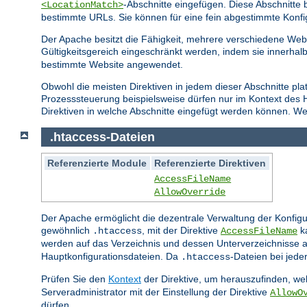
-Abschnitte eingefügen. Diese Abschnitt
<LocationMatch>
bestimmte URLs. Sie können für eine fein abgestimmte Konfi
Der Apache besitzt die Fähigkeit, mehrere verschiedene Webs
Gültigkeitsgereich eingeschränkt werden, indem sie innerhal
bestimmte Website angewendet.
Obwohl die meisten Direktiven in jedem dieser Abschnitte pla
Prozesssteuerung beispielsweise dürfen nur im Kontext des
Direktiven in welche Abschnitte eingefügt werden können. Wei
.htaccess-Dateien
Referenzierte Module
Referenzierte Direktiven
AccessFileName
AllowOverride
Der Apache ermöglicht die dezentrale Verwaltung der Konfigu
gewöhnlich
, mit der Direktive
ka
.htaccess
AccessFileName
werden auf das Verzeichnis und dessen Unterverzeichnisse a
Hauptkonfigurationsdateien. Da
-Dateien bei jed
.htaccess
Prüfen Sie den
Kontext
der Direktive, um herauszufinden, wel
Serveradministrator mit der Einstellung der Direktive
AllowO
dürfen.