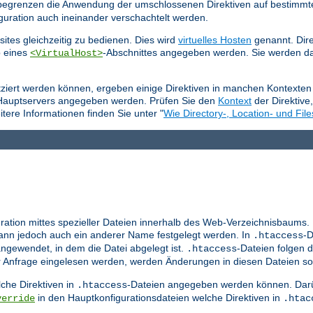
e begrenzen die Anwendung der umschlossenen Direktiven auf bestimmt
guration auch ineinander verschachtelt werden.
ites gleichzeitig zu bedienen. Dies wird
virtuelles Hosten
genannt. Dire
b eines
-Abschnittes angegeben werden. Sie werden da
<VirtualHost>
tziert werden können, ergeben einige Direktiven in manchen Kontexten 
 Hauptservers angegeben werden. Prüfen Sie den
Kontext
der Direktive
tere Informationen finden Sie unter "
Wie Directory-, Location- und File
ration mittes spezieller Dateien innerhalb des Web-Verzeichnisbaums.
nn jedoch auch ein anderer Name festgelegt werden. In
-D
.htaccess
ngewendet, in dem die Datei abgelegt ist.
-Dateien folgen d
.htaccess
er Anfrage eingelesen werden, werden Änderungen in diesen Dateien so
che Direktiven in
-Dateien angegeben werden können. Darü
.htaccess
in den Hauptkonfigurationsdateien welche Direktiven in
verride
.htac