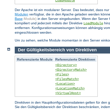
LoadModule
Der Apache ist ein modularer Server. Das bedeutet, dass nur 
Modulen
verfügbar, die in den Apache geladen werden könne
Base
-Module)
in den Server eingebunden. Wenn der Server 
kompiliert und jederzeit mittels der Direktive
hinz
LoadModule
entfernen. Konfigurationsanweisungen können abhängig vom
eingeschlossen werden.
Um zu sehen, welche Module momentan in den Server einkompi
Der Gültigkeitsbereich von Direktiven
Referenzierte Module
Referenzierte Direktiven
<Directory>
<DirectoryMatch>
<Files>
<FilesMatch>
<Location>
<LocationMatch>
<VirtualHost>
Direktiven in den Hauptkonfigurationsdateien gelten für den
Sie den Gültigkeitsbereich der Direktiven beschränken, indem