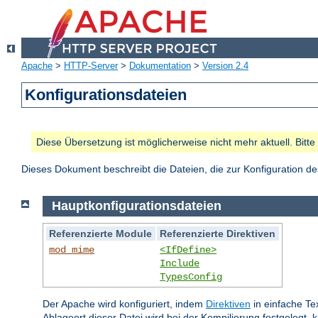
Apache
>
HTTP-Server
>
Dokumentation
>
Version 2.4
Konfigurationsdateien
Diese Übersetzung ist möglicherweise nicht mehr aktuell. Bitt
Dieses Dokument beschreibt die Dateien, die zur Konfiguration 
Hauptkonfigurationsdateien
Referenzierte Module
Referenzierte Direktiven
mod_mime
<IfDefine>
Include
TypesConfig
Der Apache wird konfiguriert, indem
Direktiven
in einfache Te
Ablageort dieser Datei wird bei der Kompilierung festgelegt, 