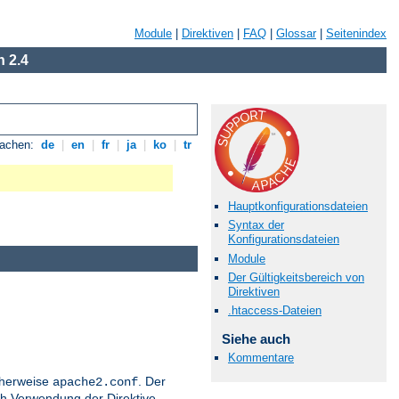
Module
|
Direktiven
|
FAQ
|
Glossar
|
Seitenindex
 2.4
rachen:
de
|
en
|
fr
|
ja
|
ko
|
tr
Hauptkonfigurationsdateien
Syntax der
Konfigurationsdateien
Module
Der Gültigkeitsbereich von
Direktiven
.htaccess-Dateien
Siehe auch
Kommentare
icherweise
. Der
apache2.conf
h Verwendung der Direktive