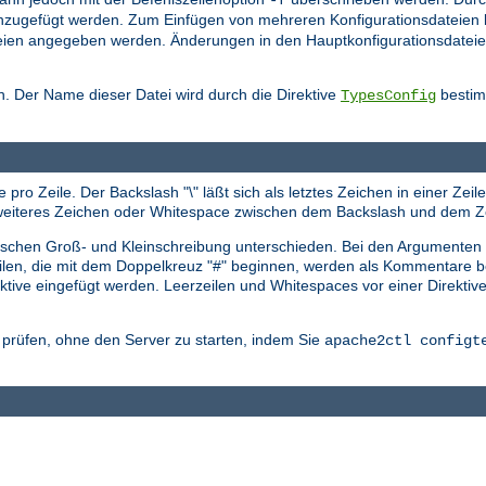
nzugefügt werden. Zum Einfügen von mehreren Konfigurationsdateien 
sdateien angegeben werden. Änderungen in den Hauptkonfigurationsdat
. Der Name dieser Datei wird durch die Direktive
bestimm
TypesConfig
 pro Zeile. Der Backslash "\" läßt sich als letztes Zeichen in einer Ze
in weiteres Zeichen oder Whitespace zwischen dem Backslash und dem Z
zwischen Groß- und Kleinschreibung unterschieden. Bei den Argumenten
eilen, die mit dem Doppelkreuz "#" beginnen, werden als Kommentare be
tive eingefügt werden. Leerzeilen und Whitespaces vor einer Direktiv
r prüfen, ohne den Server zu starten, indem Sie
apache2ctl configt