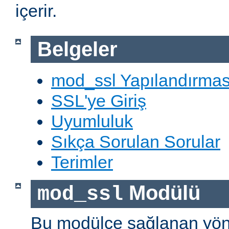
içerir.
Belgeler
mod_ssl Yapılandırmas
SSL'ye Giriş
Uyumluluk
Sıkça Sorulan Sorular
Terimler
Modülü
mod_ssl
Bu modülce sağlanan yön