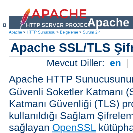
Apache 
Apache
>
HTTP Sunucusu
>
Belgeleme
>
Sürüm 2.4
Apache SSL/TLS Şif
Mevcut Diller:
en
|
Apache HTTP Sunucusun
Güvenli Soketler Katmanı (
Katmanı Güvenliği (TLS) pro
kullanıldığı Sağlam Şifrele
sağlayan
OpenSSL
kütüpha