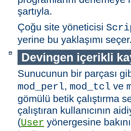
şartıyla.
Çoğu site yöneticisi
Scri
yerine bu yaklaşımı seçer
Devingen içerikli k
Sunucunun bir parçası gib
,
ve
mod_perl
mod_tcl
gömülü betik çalıştırma 
çalıştıran kullanıcının aidi
(
yönergesine bakını
User