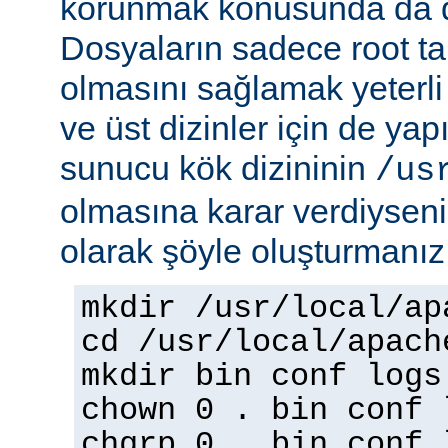
korunmak konusunda da dik
Dosyaların sadece root tar
olmasını sağlamak yeterli d
ve üst dizinler için de yap
sunucu kök dizininin
/us
olmasına karar verdiyseniz
olarak şöyle oluşturmanız 
mkdir /usr/local/ap
cd /usr/local/apach
mkdir bin conf logs
chown 0 . bin conf 
chgrp 0 . bin conf 