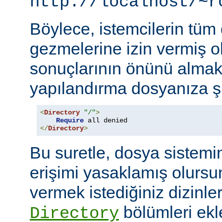
http://localhost/~r
Böylece, istemcilerin tüm
gezmelerine izin vermiş o
sonuçlarının önünü almak
yapılandırma dosyanıza şu
<
Directory
"/"
>
Require
</
Directory
>
Bu suretle, dosya sistemi
erişimi yasaklamış olursu
vermek istediğiniz dizinle
bölümleri ekl
Directory