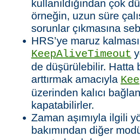
kullanıldığından çok dü
örneğin, uzun süre çal
sorunlar çıkmasına sebe
HRS’ye maruz kalması o
y
KeepAliveTimeout
de düşürülebilir. Hatta 
arttırmak amacıyla
Kee
üzerinden kalıcı bağla
kapatabilirler.
Zaman aşımıyla ilgili y
bakımından diğer modü