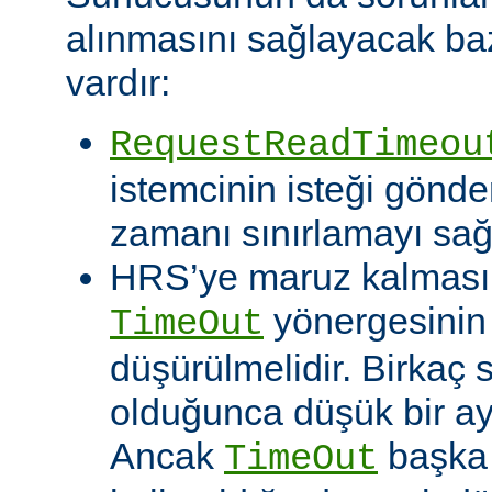
alınmasını sağlayacak baz
vardır:
RequestReadTimeou
istemcinin isteği gönde
zamanı sınırlamayı sağ
HRS’ye maruz kalması o
yönergesinin
TimeOut
düşürülmelidir. Birkaç
olduğunca düşük bir aya
Ancak
başka 
TimeOut