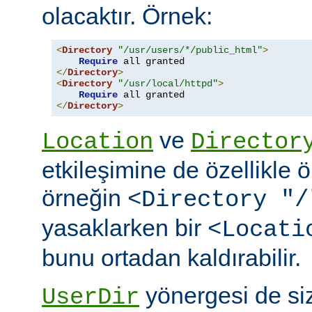
olacaktır. Örnek:
<
Directory
"/usr/users/*/public_html"
>
Require
</
Directory
>
<
Directory
"/usr/local/httpd"
>
Require
</
Directory
>
ve
Location
Director
etkileşimine de özellikle 
örneğin
<Directory "/
yasaklarken bir
<Locati
bunu ortadan kaldırabilir.
yönergesi de si
UserDir