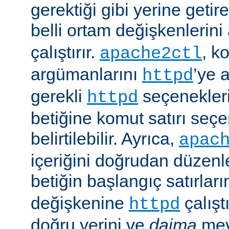
gerektiği gibi yerine getir
belli ortam değişkenlerini
çalıştırır.
, k
apache2ctl
argümanlarını
’ye 
httpd
gerekli
seçenekler
httpd
betiğine komut satırı seçe
belirtilebilir. Ayrıca,
apac
içeriğini doğrudan düzenl
betiğin başlangıç satırlar
değişkenine
çalışt
httpd
doğru yerini ve
daima
mev