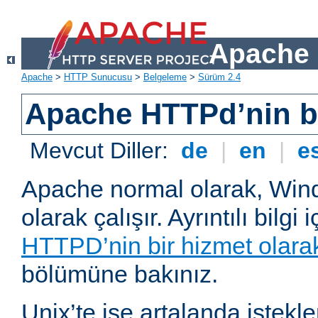
Apache 
Apache
>
HTTP Sunucusu
>
Belgeleme
>
Sürüm 2.4
Apache HTTPd’nin ba
Mevcut Diller:
de
|
en
|
e
Apache normal olarak, Wind
olarak çalışır. Ayrıntılı bilgi 
HTTPD’nin bir hizmet olarak 
bölümüne bakınız.
Unix’te ise artalanda istekl