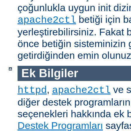
çoğunlukla uygun init dizi
betiği için b
apache2ctl
yerleştirebilirsiniz. Fak
önce betiğin sisteminizin 
getirdiğinden emin olunuz
Ek Bilgiler
,
ve s
httpd
apache2ctl
diğer destek programların
seçenekleri hakkında ek b
Destek Programları
sayfas