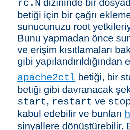
dizininde bir dosyad
rc.N
betiği için bir çağrı eklem
sunucunuzu root yetkileriy
Bunu yapmadan önce sun
ve erişim kısıtlamaları ba
gibi yapılandırıldığından 
betiği, bir s
apache2ctl
betiği gibi davranacak şek
,
ve
start
restart
sto
kabul edebilir ve bunları
sinyallere dönüştürebilir