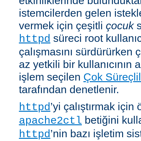
etkinliklerinde bulundukt
istemcilerden gelen istekl
vermek için çeşitli
çocuk
s
süreci root kullanıc
httpd
çalışmasını sürdürürken 
az yetkili bir kullanıcının 
işlem seçilen
Çok Süreçli
tarafından denetlenir.
’yi çalıştırmak için
httpd
betiğini kull
apache2ctl
’nin bazı işletim si
httpd