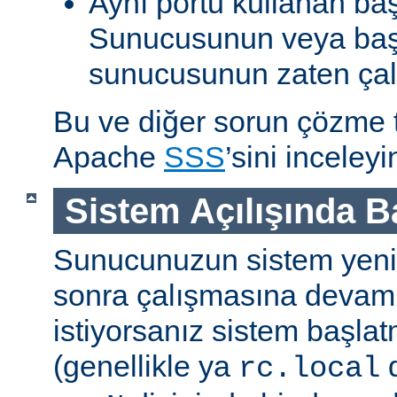
Aynı portu kullanan ba
Sunucusunun veya baş
sunucusunun zaten çal
Bu ve diğer sorun çözme ta
Apache
SSS
’sini inceleyi
Sistem Açılışında 
Sunucunuzun sistem yenid
sonra çalışmasına devam
istiyorsanız sistem başlat
(genellikle ya
d
rc.local