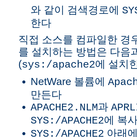
와 같이 검색경로에
SY
한다
직접 소스를 컴파일한 경우 
를 설치하는 방법은 다음
(
에 설치한
sys:/apache2
NetWare 볼륨에
Apac
만든다
과
APACHE2.NLM
APRL
에 복
SYS:/APACHE2
아래
SYS:/APACHE2