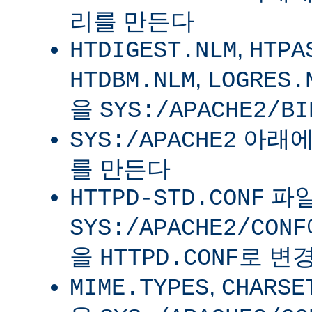
리를 만든다
,
HTDIGEST.NLM
HTPA
,
HTDBM.NLM
LOGRES.
을
SYS:/APACHE2/BI
아래
SYS:/APACHE2
를 만든다
파
HTTPD-STD.CONF
SYS:/APACHE2/CONF
을
로 변
HTTPD.CONF
,
MIME.TYPES
CHARSE