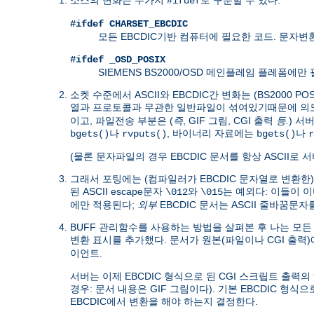
#ifdef
#ifdef CHARSET_EBCDIC
모든 EBCDIC기반 컴퓨터에 필요한 코드. 문자
#ifdef _OSD_POSIX
SIEMENS BS2000/OSD 메인플레임 플레폼에
소켓 수준에서 ASCII와 EBCDIC간 변화는 (BS200
열과 프로토콜과 무관한 일반파일이 섞여있기때문에 
이고, 파일전송 부분은 (
즉
, GIF 그림, CGI 출력
등.
) 서
나
, 바이너리 자료에는
나
bgets()
rvputs()
bgets()
r
(물론 문자파일의 경우 EBCDIC 문서를 항상 ASCII로
그래서 포팅에는 (컴파일러가 EBCDIC 문자열로 변환한
된 ASCII escape문자
와
는 예외다: 이들이 이미
\012
\015
에만 적용된다;
외부
EBCDIC 문서는 ASCII 줄바꿈문
BUFF 관리함수를 사용하는 방법을 살펴본 후 나는 모든 puts
변환 표시를 추가했다. 문서가 원본(파일이나 CGI 출력
.
이언트
서버는 이제 EBCDIC 형식으로 된 CGI 스크립트 출력
경우: 문서 내용은 GIF 그림이다). 기본 EBCDIC 형식
EBCDIC에서 변환을 해야 하는지 결정한다.