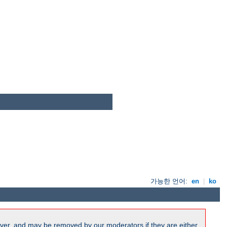
가능한 언어:
en
|
ko
ver, and may be removed by our moderators if they are either