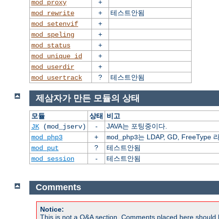
+
mod_proxy
+
테스트안됨
mod_rewrite
+
mod_setenvif
+
mod_speling
+
mod_status
+
mod_unique_id
+
mod_userdir
?
테스트안됨
mod_usertrack
제삼자가 만든 모듈의 상태
모듈
상태
비고
-
JAVA는 포팅중이다.
JK
(mod_jserv)
+
는 LDAP, GD, FreeT
mod_php3
mod_php3
?
테스트안됨
mod_put
-
테스트안됨
mod_session
Comments
Notice:
This is not a Q&A section. Comments placed here should 