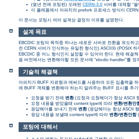
(몇년 전에 포팅된) 오래된
CERN-3.0
서버를 대체할 "쓸
이 플레폼에서 아파치의 prefork 프로세스 방식이 CERN의 
이 문서는 포팅시 여러 설계상 결정의 이유를 설명한다.
설계 목표
EBCDIC 포팅의 목적중 하나는 새로운 서버로 전환을 유도하고 쉽
전 CERN 서버가 인식하는 유일한 형식인) ASCII와 (POSI
EBCDIC 중 어느 형식인지 설정할 수 있어야 한다. 현재 해결
음 버전에서는 변환해야할 모든 문서에 "ebcdic-handler"
기술적 해결책
아파치가 BUFF 자료형과 메써드를 사용하여 모든 입출력을 하
에 BUFF 객체를 변환해야 하는지 알려주는 BUFF 표시를 추가
요청을 받기 전에
변환
(요청과 요청헤더가 항상 ASCII
요청 내용을 받았을때 content type에 따라
변환/변환안
응답헤더를 보내기 전에
변환
(응답헤더는 항상 ASCII
응답 내용을 보낼때 content type에 따라
변환/변환안함
포팅에 대해서
소스의 변화는 두가지
로 구분할 수 있다: