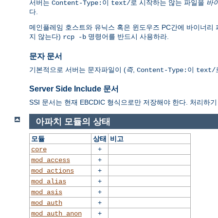
서버는
이
로 시작하는 않는 파일을
바
Content-Type:
text/
다.
메인플레임 호스트와 유닉스 혹은 윈도우즈 PC간에 바이너리 파일을 전
지 않는다)
명령어를 반드시 사용하라.
rcp -b
문자 문서
기본적으로 서버는 문자파일이 (
즉
,
이
Content-Type:
text/
Server Side Include 문서
SSI 문서는 현재 EBCDIC 형식으로만 저장해야 한다. 처리하기 
아파치 모듈의 상태
모듈
상태
비고
+
core
+
mod_access
+
mod_actions
+
mod_alias
+
mod_asis
+
mod_auth
+
mod_auth_anon