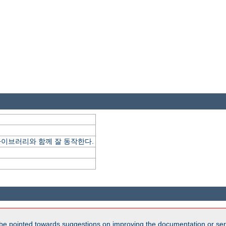
ype 라이브러리와 함께 잘 동작한다.
be pointed towards suggestions on improving the documentation or ser