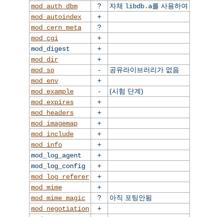
?
자체
를 사용하여
mod_auth_dbm
libdb.a
+
mod_autoindex
?
mod_cern_meta
+
mod_cgi
+
mod_digest
+
mod_dir
-
공유라이브러리가 없음
mod_so
+
mod_env
-
(시험 단계)
mod_example
+
mod_expires
+
mod_headers
+
mod_imagemap
+
mod_include
+
mod_info
+
mod_log_agent
+
mod_log_config
+
mod_log_referer
+
mod_mime
?
아직 포팅안됨
mod_mime_magic
+
mod_negotiation