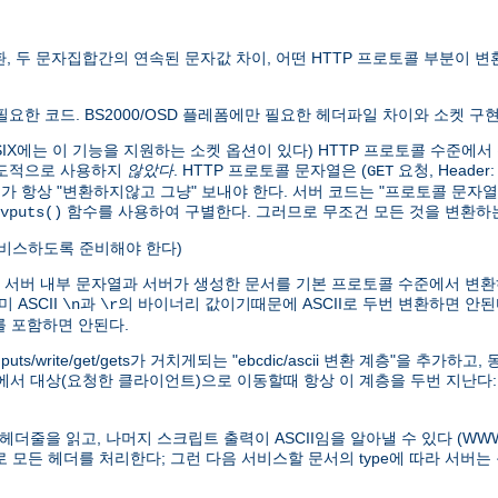
변환, 두 문자집합간의 연속된 문자값 차이, 어떤 HTTP 프로토콜 부분이
만 필요한 코드. BS2000/OSD 플레폼에만 필요한 헤더파일 차이와 소켓 구
0 POSIX에는 이 기능을 지원하는 소켓 옵션이 있다) HTTP 프로토콜 수
의도적으로 사용하지
않았다
. HTTP 프로토콜 문자열은 (
요청, Header
GET
버가 항상 "변환하지않고 그냥" 보내야 한다. 서버 코드는 "프로토콜 문자열
함수를 사용하여 구별한다. 그러므로 무조건 모든 것을 변환하는
vputs()
 서비스하도록 준비해야 한다)
) 서버 내부 문자열과 서버가 생성한 문서를 기본 프로토콜 수준에서 변환
 ASCII
과
의 바이너리 값이기때문에 ASCII로 두번 변환하면 안된
\n
\r
자를 포함하면 안된다.
/write/get/gets가 거치게되는 "ebcdic/ascii 변환 계층"을 추가
)에서 대상(요청한 클라이언트)으로 이동할때 항상 이 계층을 두번 지난다
의 헤더줄을 읽고, 나머지 스크립트 출력이 ASCII임을 알아낼 수 있다 (
으로 모든 헤더를 처리한다; 그런 다음 서비스할 문서의 type에 따라 서버는 