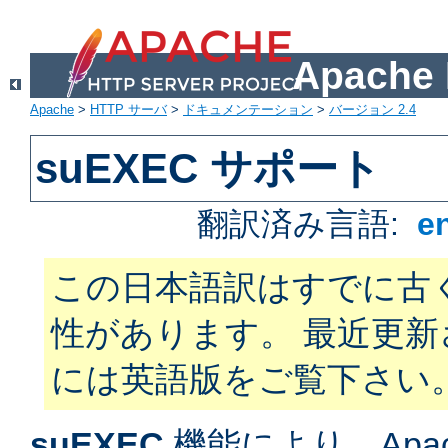
Apach
Apache
>
HTTP サーバ
>
ドキュメンテーション
>
バージョン 2.4
suEXEC サポート
翻訳済み言語:
e
この日本語訳はすでに古
性があります。 最近更
には英語版をご覧下さい
suEXEC
機能により、Apac