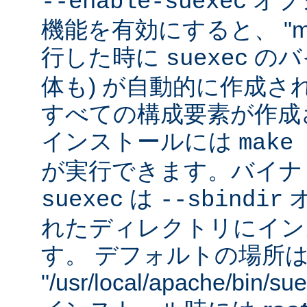
オプシ
--enable-suexec
機能を有効にすると、 "m
行した時に
のバイ
suexec
体も) が自動的に作成さ
すべての構成要素が作成
インストールには
make 
が実行できます。バイナ
は
suexec
--sbindir
れたディレクトリにイン
す。 デフォルトの場所
"/usr/local/apache/bin/