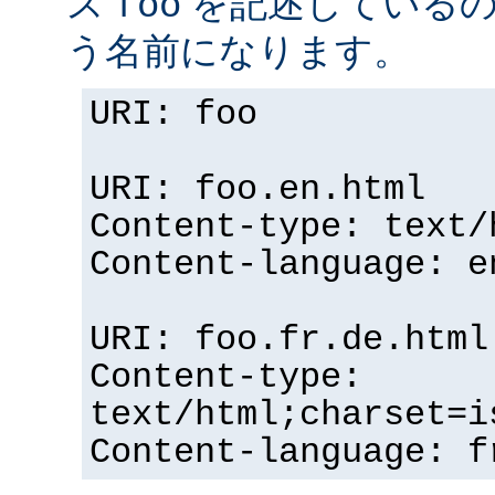
ス
を記述している
foo
う名前になります。
URI: foo
URI: foo.en.html
Content-type: text/
Content-language: e
URI: foo.fr.de.html
Content-type:
text/html;charset=i
Content-language: f