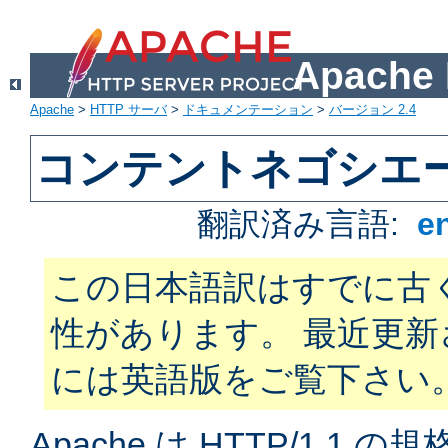
Apach
Apache
>
HTTP サーバ
>
ドキュメンテーション
>
バージョン 2.4
コンテントネゴシエ
翻訳済み言語:
e
この日本語訳はすでに古
性があります。 最近更
には英語版をご覧下さい
Apache は HTTP/1.1