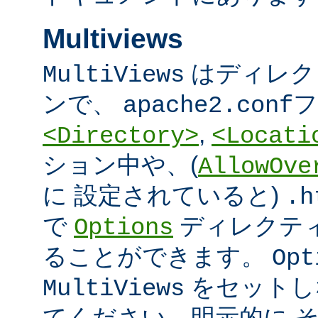
Multiviews
はディレク
MultiViews
ンで、
フ
apache2.conf
,
<Directory>
<Locati
ション中や、(
AllowOve
に 設定されていると)
.h
で
ディレクテ
Options
ることができます。
Opt
をセットし
MultiViews
てください。明示的に 